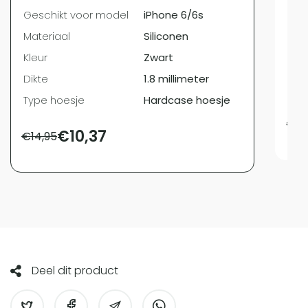
Ges
Geschikt voor model
iPhone 6/6s
Mat
Materiaal
Siliconen
Kleu
Kleur
Zwart
Dik
Dikte
1.8 millimeter
Typ
Type hoesje
Hardcase hoesje
€
11
€
10,37
€
14,95
Deel dit product