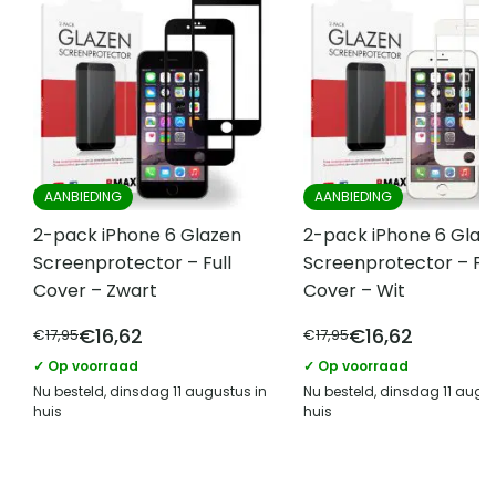
Type hoesje
Hardcase hoesje
Vergelijk met alternatieven
AANBIEDING
AANBIEDING
2-pack iPhone 6 Glazen
2-pack iPhone 6 Glaz
Screenprotector – Full
Screenprotector – Ful
Cover – Zwart
Cover – Wit
€
16,62
€
16,62
€
17,95
€
17,95
✓ Op voorraad
✓ Op voorraad
Nu besteld, dinsdag 11 augustus in
Nu besteld, dinsdag 11 augus
huis
huis