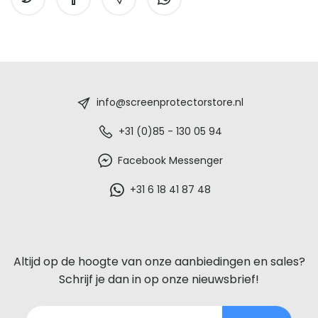
Screenprotectorstore.nl
-
info@screenprotectorstore.nl
De
+31 (0)85 - 130 05 94
beste
Facebook Messenger
glazen
+31 6 18 41 87 48
screenprotector
voor
Altijd op de hoogte van onze aanbiedingen en sales?
iedere
Schrijf je dan in op onze nieuwsbrief!
telefoon