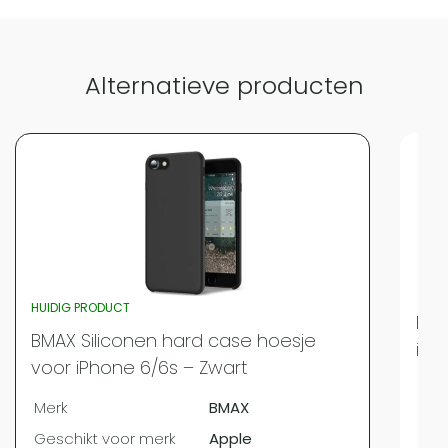
Alternatieve producten
HUIDIG PRODUCT
BMA
BMAX Siliconen hard case hoesje
iPh
voor iPhone 6/6s – Zwart
Mer
Merk
BMAX
Ges
Geschikt voor merk
Apple