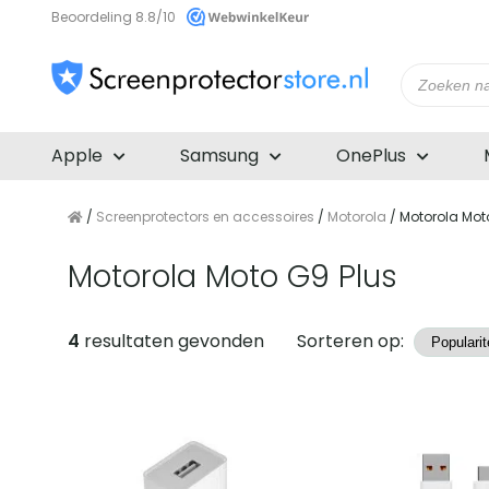
Beoordeling 8.8/10
Producte
zoeken
Apple
Samsung
OnePlus
/
Screenprotectors en accessoires
/
Motorola
/ Motorola Mot
Motorola Moto G9 Plus
Producten
4
resultaten gevonden
Sorteren op: