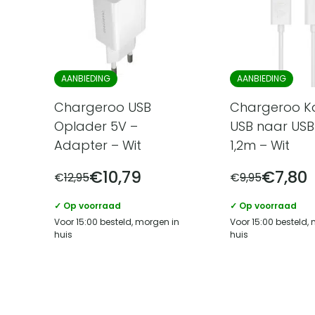
AANBIEDING
AANBIEDING
Chargeroo USB
Chargeroo K
Oplader 5V –
USB naar USB
Adapter – Wit
1,2m – Wit
€
10,79
€
7,80
€
12,95
€
9,95
✓ Op voorraad
✓ Op voorraad
Voor 15:00 besteld, morgen in
Voor 15:00 besteld,
huis
huis