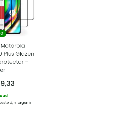
NG
 Motorola
 Plus Glazen
rotector –
ver
€
9,33
raad
besteld, morgen in