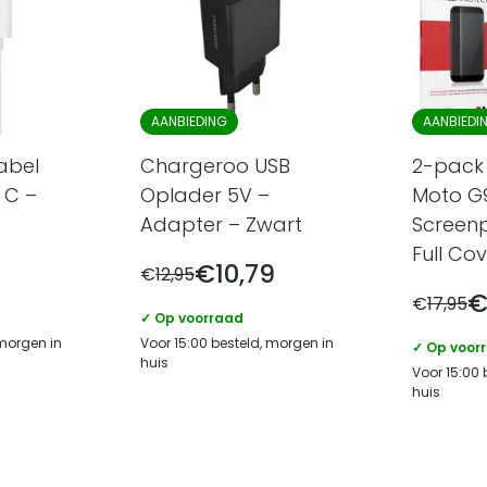
AANBIEDING
AANBIEDI
abel
Chargeroo USB
2-pack
 C –
Oplader 5V –
Moto G9
Adapter – Zwart
Screenp
Full Co
€
10,79
€
12,95
€
17,95
✓ Op voorraad
 morgen in
Voor 15:00 besteld, morgen in
✓ Op voor
huis
Voor 15:00 
huis