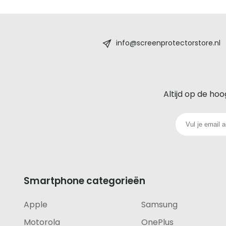
Screenprotectorstore.nl
-
info@screenprotectorstore.nl
De
beste
Altijd op de hoo
glazen
screenprotector
voor
iedere
Smartphone categorieën
telefoon
Apple
Samsung
footer
Motorola
OnePlus