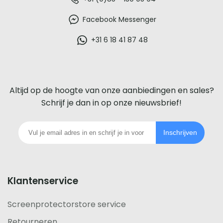
De
beste
Facebook Messenger
glazen
+31 6 18 41 87 48
screenprotector
voor
Altijd op de hoogte van onze aanbiedingen en sales?
iedere
Schrijf je dan in op onze nieuwsbrief!
telefoon
Inschrijven
footer
Klantenservice
Screenprotectorstore service
Retourneren