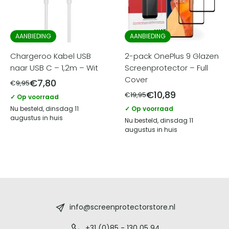
AANBIEDING
AANBIEDING
Chargeroo Kabel USB
2-pack OnePlus 9 Glazen
naar USB C – 1,2m – Wit
Screenprotector – Full
Cover
€
7,80
€
9,95
€
10,89
€
19,95
✓ Op voorraad
Nu besteld, dinsdag 11
✓ Op voorraad
augustus in huis
Nu besteld, dinsdag 11
augustus in huis
Screenprotectorstore.nl
-
info@screenprotectorstore.nl
+31 (0)85 - 130 05 94