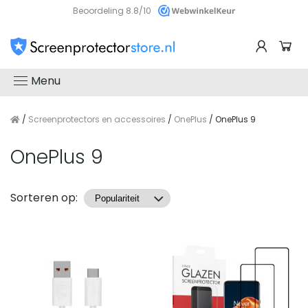
Beoordeling 8.8/10
Menu
/
Screenprotectors en accessoires
/
OnePlus
/ OnePlus 9
OnePlus 9
Producten
Sorteren op: