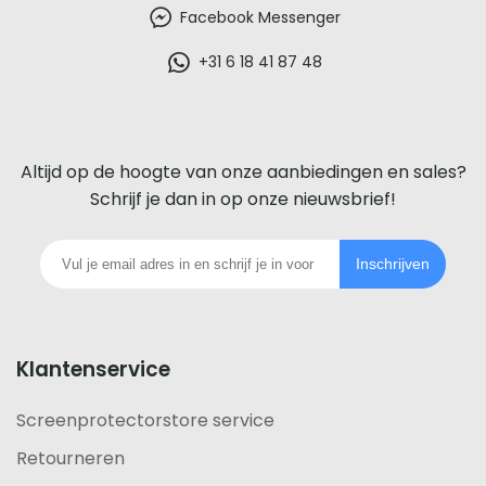
beste
Facebook Messenger
glazen
+31 6 18 41 87 48
screenprotector
voor
Altijd op de hoogte van onze aanbiedingen en sales?
iedere
Schrijf je dan in op onze nieuwsbrief!
telefoon
Inschrijven
footer
Klantenservice
Screenprotectorstore service
Retourneren