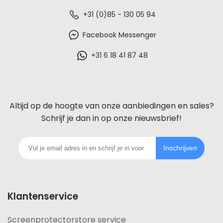
De
+31 (0)85 - 130 05 94
beste
Facebook Messenger
glazen
+31 6 18 41 87 48
screenprotector
voor
Altijd op de hoogte van onze aanbiedingen en sales?
iedere
Schrijf je dan in op onze nieuwsbrief!
telefoon
Inschrijven
footer
Klantenservice
Screenprotectorstore service