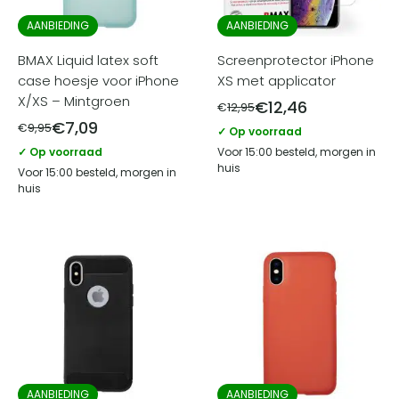
AANBIEDING
AANBIEDING
BMAX Liquid latex soft
Screenprotector iPhone
case hoesje voor iPhone
XS met applicator
X/XS – Mintgroen
€
12,46
€
12,95
€
7,09
€
9,95
✓ Op voorraad
✓ Op voorraad
Voor 15:00 besteld, morgen in
huis
Voor 15:00 besteld, morgen in
huis
AANBIEDING
AANBIEDING