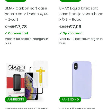
BMAX Carbon soft case
BMAX Liquid latex soft
hoesje voor iPhone X/XS
case hoesje voor iPhone
– Zwart
X/XS – Rood
€
7,78
€
7,09
€
11,95
€
9,95
✓ Op voorraad
✓ Op voorraad
Voor 15:00 besteld, morgen in
Voor 15:00 besteld, morgen in
huis
huis
AANBIEDING
AANBIEDING
Screenprotector iPhone
BMAX Siliconen hard