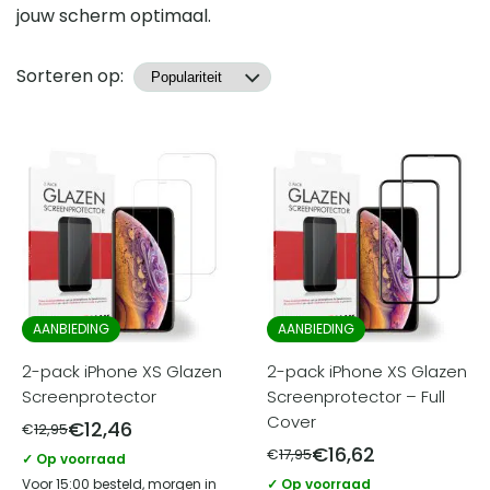
jouw scherm optimaal.
Producten
Sorteren op:
AANBIEDING
AANBIEDING
2-pack iPhone XS Glazen
2-pack iPhone XS Glazen
Screenprotector
Screenprotector – Full
Cover
€
12,46
€
12,95
€
16,62
€
17,95
✓ Op voorraad
Voor 15:00 besteld, morgen in
✓ Op voorraad