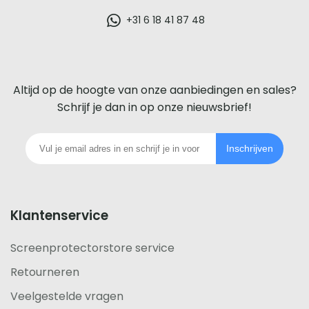
glazen
+31 6 18 41 87 48
screenprotector
voor
Altijd op de hoogte van onze aanbiedingen en sales?
iedere
Schrijf je dan in op onze nieuwsbrief!
telefoon
Inschrijven
footer
Klantenservice
Screenprotectorstore service
Retourneren
Veelgestelde vragen