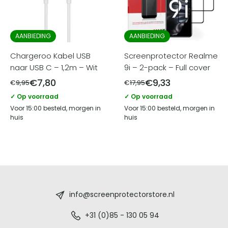
AANBIEDING
AANBIEDING
Chargeroo Kabel USB
Screenprotector Realme
naar USB C – 1,2m – Wit
9i – 2-pack – Full cover
€
7,80
€
9,33
€
9,95
€
17,95
✓ Op voorraad
✓ Op voorraad
Voor 15:00 besteld, morgen in
Voor 15:00 besteld, morgen in
huis
huis
Screenprotectorstore.nl
-
info@screenprotectorstore.nl
De
+31 (0)85 - 130 05 94