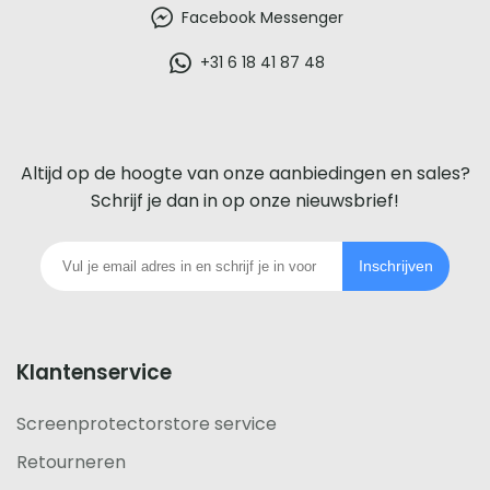
beste
Facebook Messenger
glazen
+31 6 18 41 87 48
screenprotector
voor
Altijd op de hoogte van onze aanbiedingen en sales?
iedere
Schrijf je dan in op onze nieuwsbrief!
telefoon
Inschrijven
footer
Klantenservice
Screenprotectorstore service
Retourneren