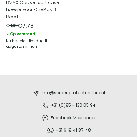
BMAX Carbon soft case
hoesje voor OnePlus 8 –
Rood
€
7,78
€
11,95
✓ Op voorraad
Nu besteld, dinsdag 11
augustus in huis
Screenprotectorstore.nl
-
info@screenprotectorstore.nl
De
+31 (0)85 - 130 05 94
beste
Facebook Messenger
glazen
+31 6 18 41 87 48