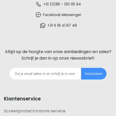
De
+31 (0)85 - 130 05 94
beste
Facebook Messenger
glazen
+31 6 18 41 87 48
screenprotector
voor
Altijd op de hoogte van onze aanbiedingen en sales?
iedere
Schrijf je dan in op onze nieuwsbrief!
telefoon
Inschrijven
footer
Klantenservice
Screenprotectorstore service