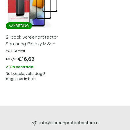
AANBIEDING
2-pack Screenprotector
Samsung Galaxy M23 –
Full cover
€
16,62
€
17,95
✓ Op voorraad
Nu besteld, zaterdag 8
augustus in huis
Screenprotectorstore.nl
-
info@screenprotectorstore.nl