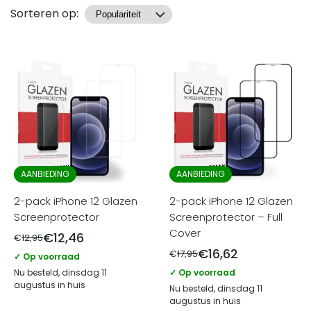
Producten
Sorteren op:
AANBIEDING
AANBIEDING
2-pack iPhone 12 Glazen
2-pack iPhone 12 Glazen
Screenprotector
Screenprotector – Full
Cover
€
12,46
€
12,95
€
16,62
€
17,95
✓ Op voorraad
Nu besteld, dinsdag 11
✓ Op voorraad
augustus in huis
Nu besteld, dinsdag 11
augustus in huis