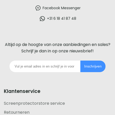
beste
Facebook Messenger
glazen
+31 6 18 41 87 48
screenprotector
voor
Altijd op de hoogte van onze aanbiedingen en sales?
iedere
Schrijf je dan in op onze nieuwsbrief!
telefoon
Inschrijven
footer
Klantenservice
Screenprotectorstore service
Retourneren