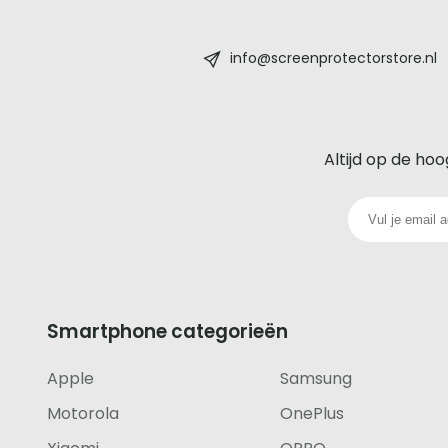
Screenprotectorstore.nl
-
info@screenprotectorstore.nl
De
beste
Altijd op de hoo
glazen
screenprotector
voor
iedere
Smartphone categorieën
telefoon
Apple
Samsung
footer
Motorola
OnePlus