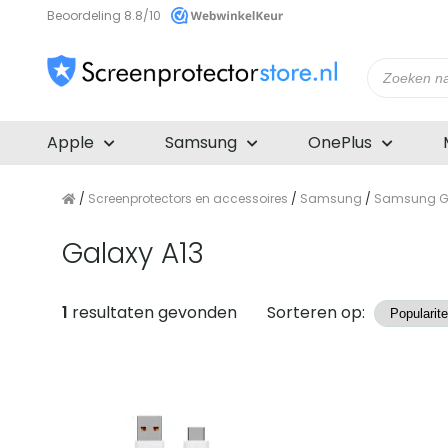
Beoordeling 8.8/10
Producte
zoeken
Apple
Samsung
OnePlus
/
Screenprotectors en accessoires
/
Samsung
/
Samsung Ga
Galaxy A13
Producten
1
resultaten gevonden
Sorteren op: