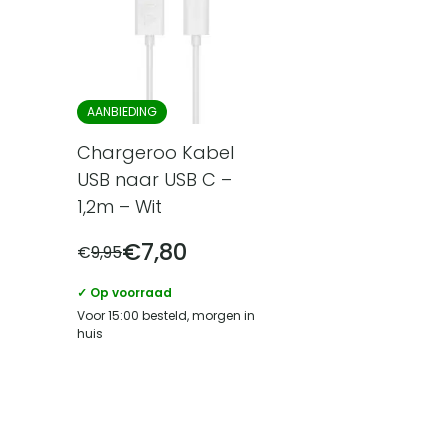
AANBIEDING
Chargeroo Kabel
USB naar USB C –
1,2m – Wit
€
7,80
€
9,95
✓ Op voorraad
Voor 15:00 besteld, morgen in
huis