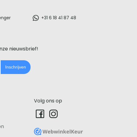
enger
+31 6 18 41 87 48
onze nieuwsbrief!
Inschrijven
Volg ons op
en
WebwinkelKeur