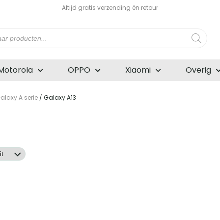
Altijd gratis verzending én retour
n
Motorola
OPPO
Xiaomi
Overig
laxy A serie
/ Galaxy A13