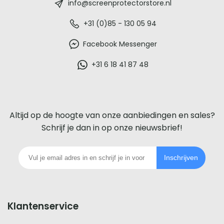
-
info@screenprotectorstore.nl
De
+31 (0)85 - 130 05 94
beste
Facebook Messenger
glazen
+31 6 18 41 87 48
screenprotector
voor
Altijd op de hoogte van onze aanbiedingen en sales?
iedere
Schrijf je dan in op onze nieuwsbrief!
telefoon
Inschrijven
footer
Klantenservice