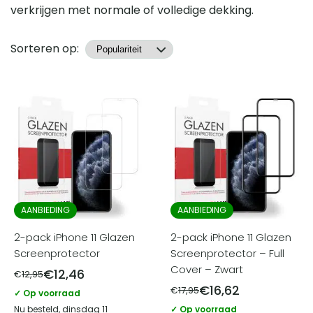
verkrijgen met normale of volledige dekking.
Producten
Sorteren op:
AANBIEDING
AANBIEDING
2-pack iPhone 11 Glazen
2-pack iPhone 11 Glazen
Screenprotector
Screenprotector – Full
Cover – Zwart
€
12,46
€
12,95
€
16,62
€
17,95
✓ Op voorraad
Nu besteld, dinsdag 11
✓ Op voorraad