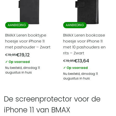
AANBIEDING
AANBIEDING
BMAX Leren booktype
BMAX Leren bookcase
hoesje voor iPhone 11
hoesje voor iPhone 11
met pashouder – Zwart
met 10 pashouders en
rits – Zwart
€
19,12
€
19,95
€
13,64
€
19,95
✓ Op voorraad
Nu besteld, dinsdag 11
✓ Op voorraad
augustus in huis
Nu besteld, dinsdag 11
augustus in huis
De screenprotector voor de
iPhone 11 van BMAX