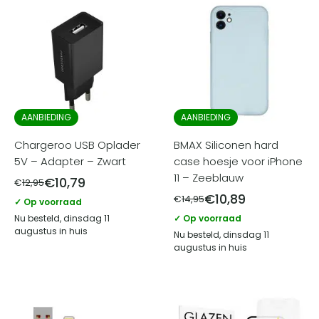
AANBIEDING
AANBIEDING
Chargeroo USB Oplader
BMAX Siliconen hard
5V – Adapter – Zwart
case hoesje voor iPhone
11 – Zeeblauw
€
10,79
€
12,95
€
10,89
€
14,95
✓ Op voorraad
Nu besteld, dinsdag 11
✓ Op voorraad
augustus in huis
Nu besteld, dinsdag 11
augustus in huis