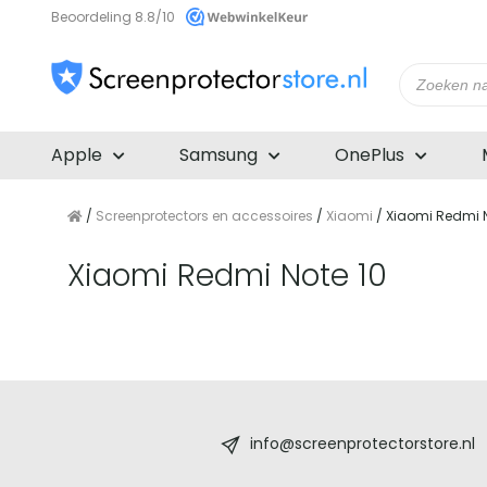
Beoordeling 8.8/10
Producte
zoeken
Apple
Samsung
OnePlus
/
Screenprotectors en accessoires
/
Xiaomi
/ Xiaomi Redmi N
Xiaomi Redmi Note 10
Screenprotectorstore.nl
-
info@screenprotectorstore.nl