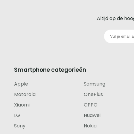
De
beste
Altijd op de hoo
glazen
screenprotector
voor
iedere
Smartphone categorieën
telefoon
Apple
Samsung
footer
Motorola
OnePlus
Xiaomi
OPPO
LG
Huawei
Sony
Nokia