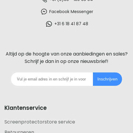
De
beste
Facebook Messenger
glazen
+31 6 18 41 87 48
screenprotector
voor
Altijd op de hoogte van onze aanbiedingen en sales?
iedere
Schrijf je dan in op onze nieuwsbrief!
telefoon
Inschrijven
footer
Klantenservice
Screenprotectorstore service
Retourneren