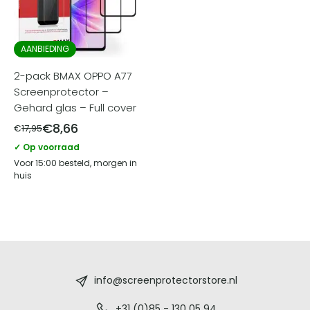
AANBIEDING
2-pack BMAX OPPO A77
Screenprotector –
Gehard glas – Full cover
€
8,66
€
17,95
✓ Op voorraad
Voor 15:00 besteld, morgen in
huis
Screenprotectorstore.nl
-
info@screenprotectorstore.nl
+31 (0)85 - 130 05 94