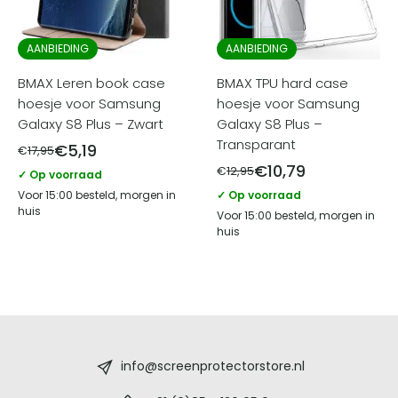
AANBIEDING
AANBIEDING
BMAX Leren book case
BMAX TPU hard case
hoesje voor Samsung
hoesje voor Samsung
Galaxy S8 Plus – Zwart
Galaxy S8 Plus –
Transparant
€
5,19
€
17,95
€
10,79
€
12,95
✓ Op voorraad
Voor 15:00 besteld, morgen in
✓ Op voorraad
huis
Voor 15:00 besteld, morgen in
huis
Screenprotectorstore.nl
-
info@screenprotectorstore.nl