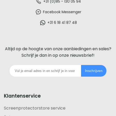
De
+31 (0)85 - 130 05 94
beste
Facebook Messenger
glazen
+31 6 18 41 87 48
screenprotector
voor
Altijd op de hoogte van onze aanbiedingen en sales?
iedere
Schrijf je dan in op onze nieuwsbrief!
telefoon
Inschrijven
footer
Klantenservice
Screenprotectorstore service