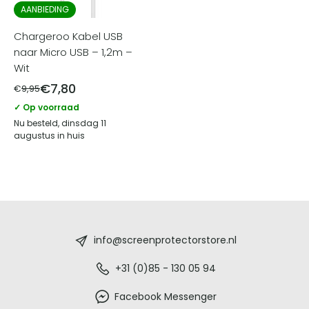
AANBIEDING
Chargeroo Kabel USB
naar Micro USB – 1,2m –
Wit
€
7,80
€
9,95
✓ Op voorraad
Nu besteld, dinsdag 11
augustus in huis
Screenprotectorstore.nl
-
info@screenprotectorstore.nl
De
+31 (0)85 - 130 05 94
beste
Facebook Messenger