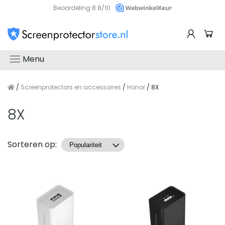
Beoordeling 8.8/10
Menu
/
Screenprotectors en accessoires
/
Honor
/ 8X
8X
Producten
Sorteren op: