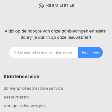
glazen
+31 6 18 41 87 48
screenprotector
voor
Altijd op de hoogte van onze aanbiedingen en sales?
iedere
Schrijf je dan in op onze nieuwsbrief!
telefoon
Inschrijven
footer
Klantenservice
Screenprotectorstore service
Retourneren
Veelgestelde vragen