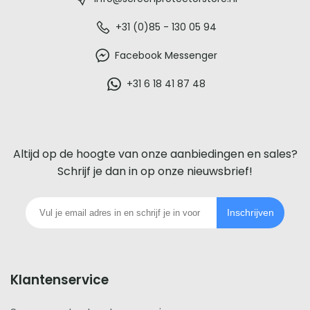
-
De
+31 (0)85 - 130 05 94
beste
Facebook Messenger
glazen
+31 6 18 41 87 48
screenprotector
voor
Altijd op de hoogte van onze aanbiedingen en sales?
iedere
Schrijf je dan in op onze nieuwsbrief!
telefoon
Inschrijven
footer
Klantenservice