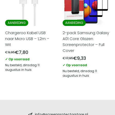
AANBIEDING
AANBIEDING
Chargeroo Kabel USB
2-pack Samsung Galaxy
naar Micro USB – 1,2m –
A01 Core Glazen
Wit
Screenprotector – Full
Cover
€
7,80
€
9,95
€
9,33
€
17,95
✓ Op voorraad
Nu besteld, dinsdag 11
✓ Op voorraad
augustus in huis
Nu besteld, dinsdag 11
augustus in huis
Screenprotectorstore.nl
info@screenprotectorstore.nl