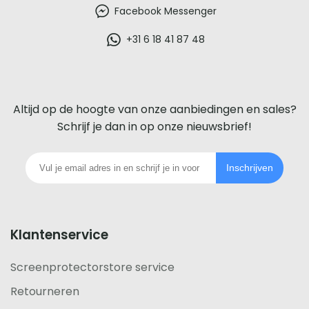
beste
Facebook Messenger
glazen
+31 6 18 41 87 48
screenprotector
voor
Altijd op de hoogte van onze aanbiedingen en sales?
iedere
Schrijf je dan in op onze nieuwsbrief!
telefoon
Inschrijven
footer
Klantenservice
Screenprotectorstore service
Retourneren