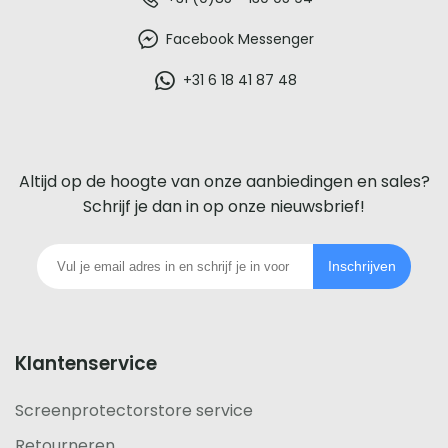
De
beste
Facebook Messenger
glazen
+31 6 18 41 87 48
screenprotector
voor
Altijd op de hoogte van onze aanbiedingen en sales?
iedere
Schrijf je dan in op onze nieuwsbrief!
telefoon
Inschrijven
footer
Klantenservice
Screenprotectorstore service
Retourneren