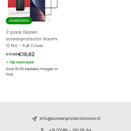
AANBIEDING
2-pack Glazen
screenprotector Xiaomi
12 Pro – Full Cover
€
16,62
€
17,95
✓ Op voorraad
Voor 15:00 besteld, morgen in
huis
Screenprotectorstore.nl
-
info@screenprotectorstore.nl
+31 (0)85 - 130 05 94