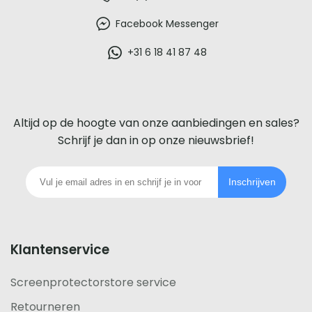
beste
Facebook Messenger
glazen
+31 6 18 41 87 48
screenprotector
voor
Altijd op de hoogte van onze aanbiedingen en sales?
iedere
Schrijf je dan in op onze nieuwsbrief!
telefoon
Inschrijven
footer
Klantenservice
Screenprotectorstore service
Retourneren