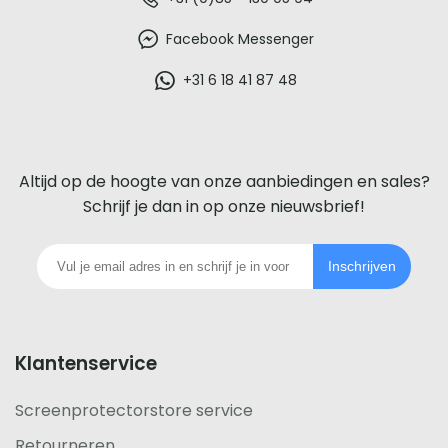
De
beste
Facebook Messenger
glazen
+31 6 18 41 87 48
screenprotector
voor
Altijd op de hoogte van onze aanbiedingen en sales?
iedere
Schrijf je dan in op onze nieuwsbrief!
telefoon
Inschrijven
footer
Klantenservice
Screenprotectorstore service
Retourneren