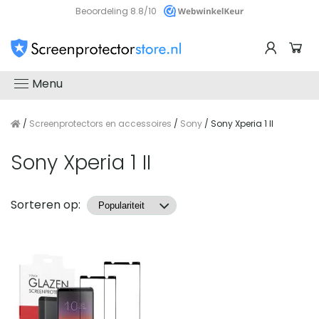
Beoordeling 8.8/10
Menu
/
Screenprotectors en accessoires
/
Sony
/ Sony Xperia 1 II
Sony Xperia 1 II
Producten
Sorteren op: