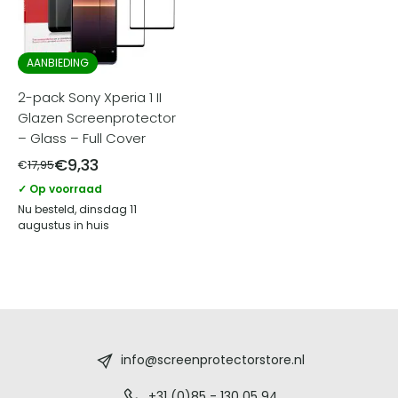
AANBIEDING
2-pack Sony Xperia 1 II
Glazen Screenprotector
– Glass – Full Cover
€
9,33
€
17,95
✓ Op voorraad
Nu besteld, dinsdag 11
augustus in huis
Screenprotectorstore.nl
-
info@screenprotectorstore.nl
+31 (0)85 - 130 05 94