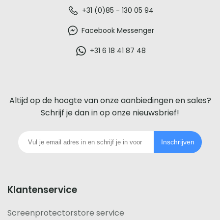
De
+31 (0)85 - 130 05 94
beste
Facebook Messenger
glazen
+31 6 18 41 87 48
screenprotector
voor
Altijd op de hoogte van onze aanbiedingen en sales?
iedere
Schrijf je dan in op onze nieuwsbrief!
telefoon
Inschrijven
footer
Klantenservice
Screenprotectorstore service