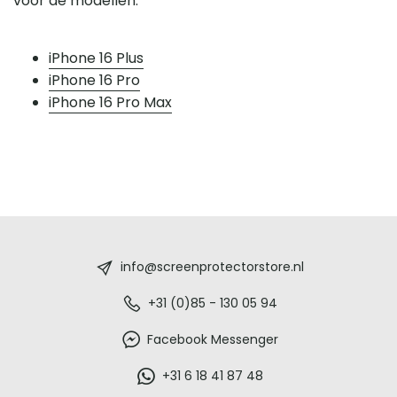
voor de modellen:
iPhone 16 Plus
iPhone 16 Pro
iPhone 16 Pro Max
Screenprotectorstore.nl
-
info@screenprotectorstore.nl
De
+31 (0)85 - 130 05 94
beste
Facebook Messenger
glazen
+31 6 18 41 87 48