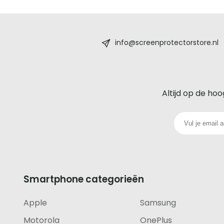
Screenprotectorstore.nl
-
info@screenprotectorstore.nl
De
beste
Altijd op de hoo
glazen
screenprotector
voor
iedere
Smartphone categorieën
telefoon
Apple
Samsung
footer
Motorola
OnePlus