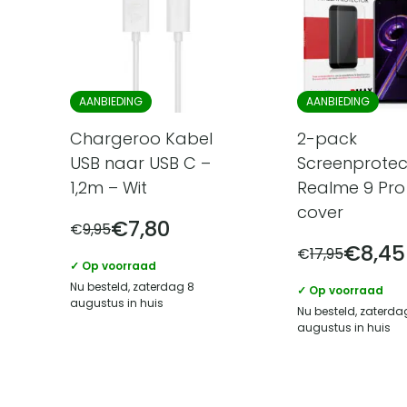
AANBIEDING
AANBIEDING
Chargeroo Kabel
2-pack
USB naar USB C –
Screenprotec
1,2m – Wit
Realme 9 Pro 
cover
€
7,80
€
9,95
€
8,45
€
17,95
✓ Op voorraad
Nu besteld, zaterdag 8
✓ Op voorraad
augustus in huis
Nu besteld, zaterda
augustus in huis