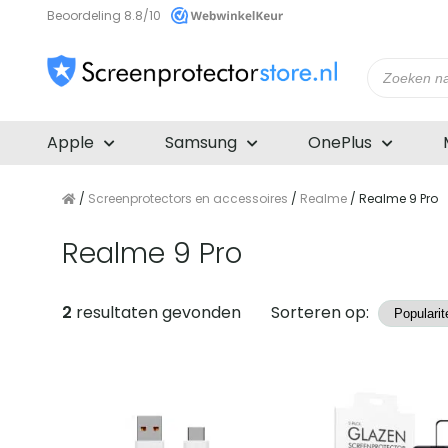
Beoordeling 8.8/10
Producte
zoeken
Apple
Samsung
OnePlus
/
Screenprotectors en accessoires
/
Realme
/ Realme 9 Pro
Realme 9 Pro
Producten
2
resultaten gevonden
Sorteren op: