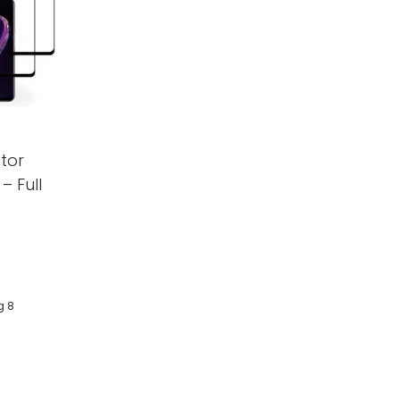
tor
– Full
g 8