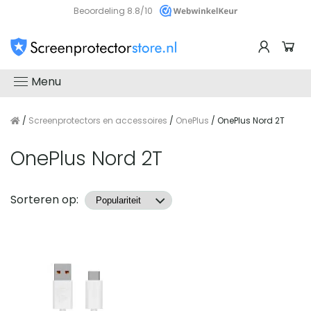
Beoordeling 8.8/10
Menu
/
Screenprotectors en accessoires
/
OnePlus
/ OnePlus Nord 2T
OnePlus Nord 2T
Producten
Sorteren op: