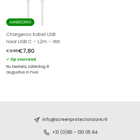
AANBIEDING
Chargeroo Kabel USB
naar USB C – 1,2m – Wit
€
7,80
€
9,95
✓ Op voorraad
Nu besteld, zaterdag 8
augustus in huis
Screenprotectorstore.nl
-
info@screenprotectorstore.nl
De
+31 (0)85 - 130 05 94