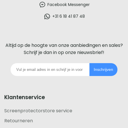
beste
Facebook Messenger
glazen
+31 6 18 41 87 48
screenprotector
voor
Altijd op de hoogte van onze aanbiedingen en sales?
iedere
Schrijf je dan in op onze nieuwsbrief!
telefoon
Inschrijven
footer
Klantenservice
Screenprotectorstore service
Retourneren