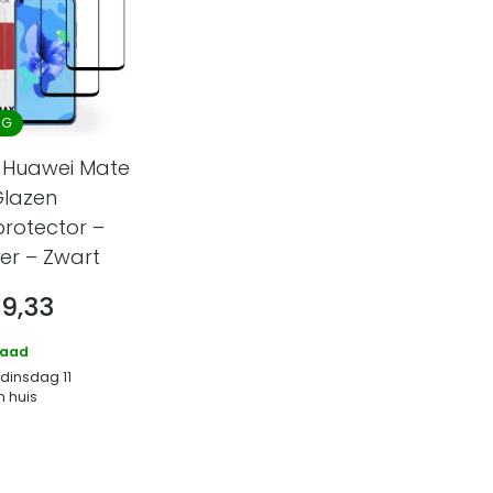
NG
 Huawei Mate
 Glazen
rotector –
ver – Zwart
€
9,33
raad
 dinsdag 11
n huis