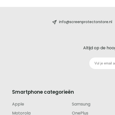
Screenprotectorstore.nl
-
info@screenprotectorstore.nl
De
beste
Altijd op de hoo
glazen
screenprotector
voor
iedere
Smartphone categorieën
telefoon
Apple
Samsung
footer
Motorola
OnePlus