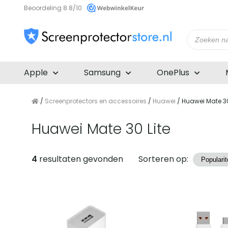
Beoordeling 8.8/10
Producte
zoeken
Apple
Samsung
OnePlus
/
Screenprotectors en accessoires
/
Huawei
/ Huawei Mate 30
Huawei Mate 30 Lite
Producten
4
resultaten gevonden
Sorteren op: