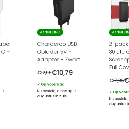
AANBIEDING
AANBIEDI
abel
Chargeroo USB
2-pack
 C –
Oplader 5V –
30 Lite
Adapter – Zwart
Screenp
Full Co
€
10,79
€
12,95
€
17,95
✓ Op voorraad
 11
Nu besteld, dinsdag 11
✓ Op voor
augustus in huis
Nu besteld,
augustus i