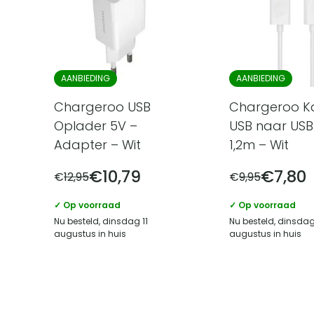
AANBIEDING
AANBIEDING
Chargeroo USB
Chargeroo K
Oplader 5V –
USB naar USB
Adapter – Wit
1,2m – Wit
€
10,79
€
7,80
€
12,95
€
9,95
✓ Op voorraad
✓ Op voorraad
Nu besteld, dinsdag 11
Nu besteld, dinsdag
augustus in huis
augustus in huis