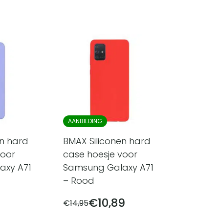
AANBIEDING
en hard
BMAX Siliconen hard
voor
case hoesje voor
axy A71
Samsung Galaxy A71
– Rood
€
10,89
€
14,95