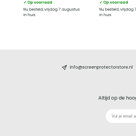
✓ Op voorraad
✓ Op voorraad
Nu besteld, vrijdag 7 augustus
Nu besteld, vrijdag
in huis
in huis
Screenprotectorstore.nl
-
info@screenprotectorstore.nl
De
beste
Altijd op de hoo
glazen
screenprotector
voor