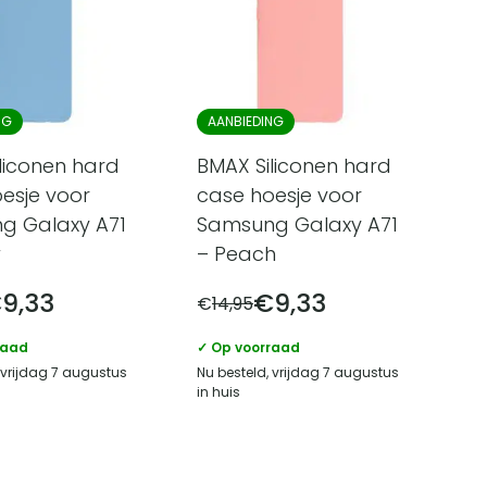
NG
AANBIEDING
liconen hard
BMAX Siliconen hard
esje voor
case hoesje voor
g Galaxy A71
Samsung Galaxy A71
w
– Peach
€
9,33
€
9,33
€
14,95
raad
✓ Op voorraad
 vrijdag 7 augustus
Nu besteld, vrijdag 7 augustus
in huis