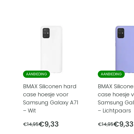
AANBIEDING
AANBIEDING
BMAX Siliconen hard
BMAX Silicon
case hoesje voor
case hoesje 
Samsung Galaxy A71
Samsung Gal
– Wit
– Lichtpaars
€
9,33
€
9,33
€
14,95
€
14,95