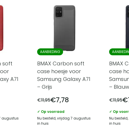
AANBIEDING
AANBIEDI
 soft
BMAX Carbon soft
BMAX C
voor
case hoesje voor
case ho
axy A71
Samsung Galaxy A71
Samsun
– Grijs
– Blau
€
7,78
€
€
11,95
€
11,95
✓ Op voorraad
✓ Op voor
 7 augustus
Nu besteld, vrijdag 7 augustus
Nu besteld,
in huis
in huis