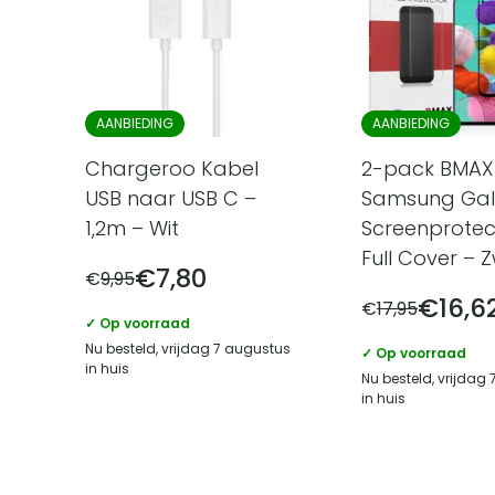
AANBIEDING
AANBIEDING
Chargeroo Kabel
2-pack BMAX
USB naar USB C –
Samsung Gal
1,2m – Wit
Screenprotec
Full Cover – 
€
7,80
€
9,95
€
16,6
€
17,95
✓ Op voorraad
Nu besteld, vrijdag 7 augustus
✓ Op voorraad
in huis
Nu besteld, vrijdag
in huis