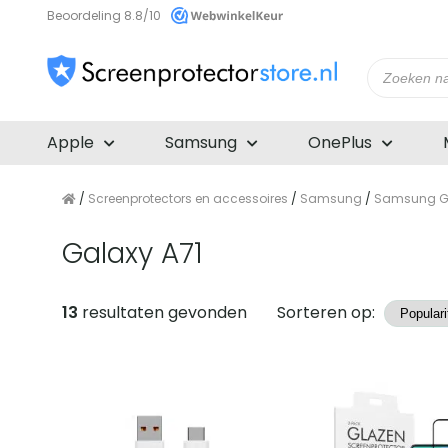
Beoordeling 8.8/10
Producte
zoeken
Apple
Samsung
OnePlus
/
Screenprotectors en accessoires
/
Samsung
/
Samsung Ga
Galaxy A71
Producten
13
resultaten gevonden
Sorteren op: