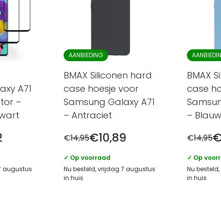
AANBIEDING
AANBIEDI
BMAX Siliconen hard
BMAX Si
axy A71
case hoesje voor
case ho
tor –
Samsung Galaxy A71
Samsun
Zwart
– Antraciet
– Blau
2
€
10,89
€
14,95
€
14,95
✓ Op voorraad
✓ Op voor
 7 augustus
Nu besteld, vrijdag 7 augustus
Nu besteld,
in huis
in huis