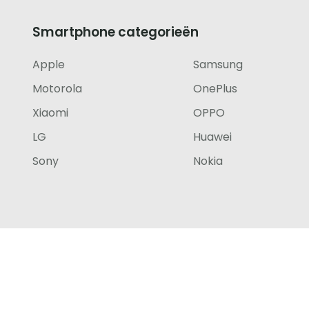
iedere
Smartphone categorieën
telefoon
Apple
Samsung
footer
Motorola
OnePlus
Xiaomi
OPPO
LG
Huawei
Sony
Nokia