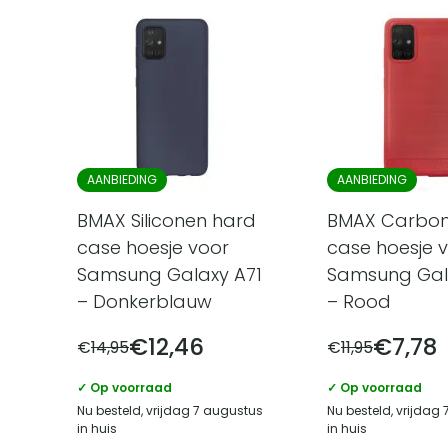
AANBIEDING
AANBIEDING
BMAX Siliconen hard
BMAX Carbon
case hoesje voor
case hoesje 
Samsung Galaxy A71
Samsung Gal
– Donkerblauw
– Rood
€
12,46
€
7,78
€
14,95
€
11,95
✓ Op voorraad
✓ Op voorraad
Nu besteld, vrijdag 7 augustus
Nu besteld, vrijdag
in huis
in huis