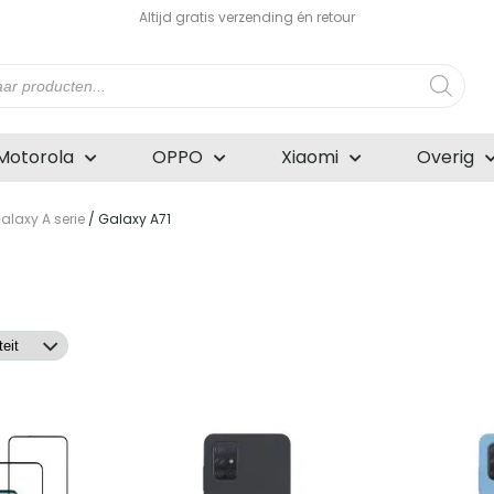
Altijd gratis verzending én retour
n
Motorola
OPPO
Xiaomi
Overig
laxy A serie
/ Galaxy A71