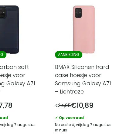
NG
AANBIEDING
arbon soft
BMAX Siliconen hard
esje voor
case hoesje voor
g Galaxy A71
Samsung Galaxy A71
w
– Lichtroze
7,78
€
10,89
€
14,95
raad
✓ Op voorraad
 vrijdag 7 augustus
Nu besteld, vrijdag 7 augustus
in huis