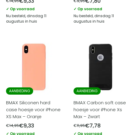
€
9,33
€
7,80
€
14,95
€
9,95
✓ Op voorraad
✓ Op voorraad
Nu besteld, dinsdag 11
Nu besteld, dinsdag 11
augustus in huis
augustus in huis
AANBIEDING
AANBIEDING
BMAX Siliconen hard
BMAX Carbon soft case
case hoesje voor iPhone
hoesje voor iPhone Xs
XS Max – Oranje
Max – Zwart
€
9,33
€
7,78
€
14,95
€
11,95
✓ Op voorraad
✓ Op voorraad