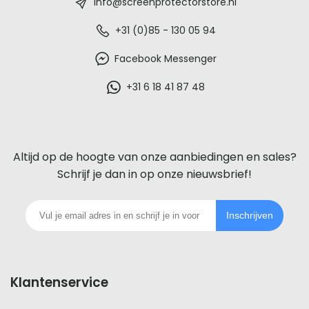
-
info@screenprotectorstore.nl
De
+31 (0)85 - 130 05 94
beste
Facebook Messenger
glazen
+31 6 18 41 87 48
screenprotector
voor
Altijd op de hoogte van onze aanbiedingen en sales?
iedere
Schrijf je dan in op onze nieuwsbrief!
telefoon
Inschrijven
footer
Klantenservice