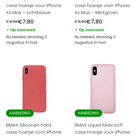
case hoesje voor iPhone
case hoesje voor iPhone
Xs Max – Lichtblauw
Xs Max – Mintgroen
€
7,80
€
7,80
€
9,95
€
9,95
✓ Op voorraad
✓ Op voorraad
Nu besteld, dinsdag 11
Nu besteld, dinsdag 11
augustus in huis
augustus in huis
AANBIEDING
AANBIEDING
BMAX Siliconen hard
BMAX Liquid latex soft
case hoesje voor iPhone
case hoesje voor iPhone