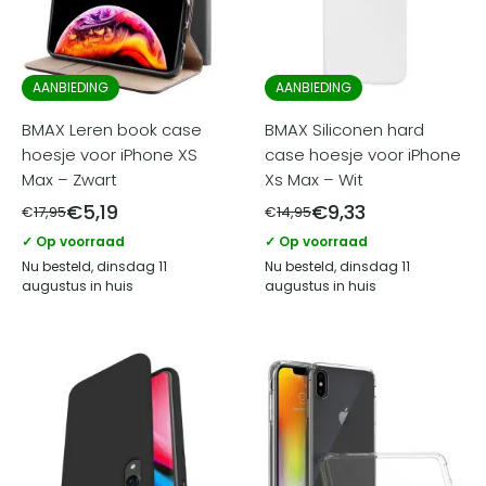
AANBIEDING
AANBIEDING
BMAX Leren book case
BMAX Siliconen hard
hoesje voor iPhone XS
case hoesje voor iPhone
Max – Zwart
Xs Max – Wit
€
5,19
€
9,33
€
17,95
€
14,95
✓ Op voorraad
✓ Op voorraad
Nu besteld, dinsdag 11
Nu besteld, dinsdag 11
augustus in huis
augustus in huis