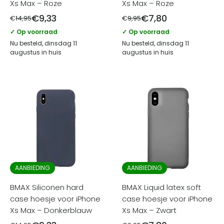
Xs Max – Roze
Xs Max – Roze
€
9,33
€
7,80
€
14,95
€
9,95
✓ Op voorraad
✓ Op voorraad
Nu besteld, dinsdag 11
Nu besteld, dinsdag 11
augustus in huis
augustus in huis
AANBIEDING
AANBIEDING
BMAX Siliconen hard
BMAX Liquid latex soft
case hoesje voor iPhone
case hoesje voor iPhone
Xs Max – Donkerblauw
Xs Max – Zwart