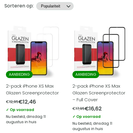
Producten
Sorteren op:
AANBIEDING
AANBIEDING
2-pack iPhone XS Max
2-pack iPhone XS Max
Glazen Screenprotector
Glazen Screenprotector
– Full Cover
€
12,46
€
12,95
€
16,62
€
17,95
✓ Op voorraad
Nu besteld, dinsdag 11
✓ Op voorraad
augustus in huis
Nu besteld, dinsdag 11
augustus in huis