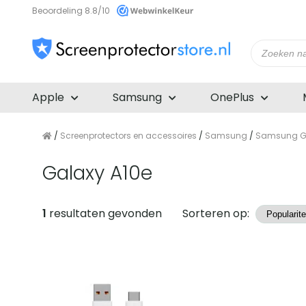
Beoordeling 8.8/10
Producte
zoeken
Apple
Samsung
OnePlus
/
Screenprotectors en accessoires
/
Samsung
/
Samsung Ga
Galaxy A10e
Producten
1
resultaten gevonden
Sorteren op: