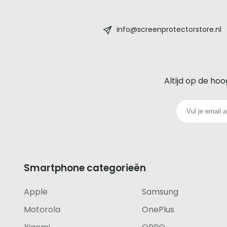
Screenprotectorstore.nl
-
info@screenprotectorstore.nl
De
beste
Altijd op de hoo
glazen
screenprotector
voor
iedere
Smartphone categorieën
telefoon
Apple
Samsung
footer
Motorola
OnePlus