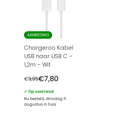
AANBIEDING
Chargeroo Kabel
USB naar USB C –
1,2m – Wit
€
7,80
€
9,95
✓ Op voorraad
Nu besteld, dinsdag 11
augustus in huis