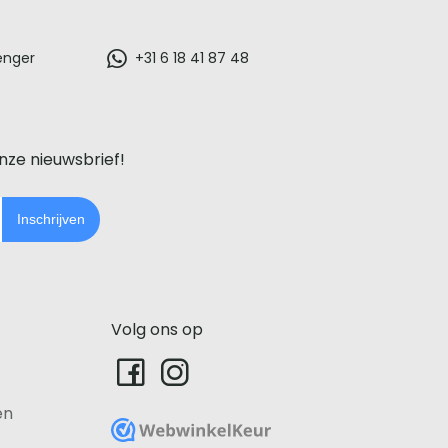
enger
+31 6 18 41 87 48
onze nieuwsbrief!
Inschrijven
Volg ons op
en
WebwinkelKeur