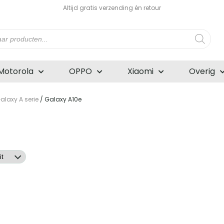
Altijd gratis verzending én retour
n
Motorola
OPPO
Xiaomi
Overig
laxy A serie
/ Galaxy A10e