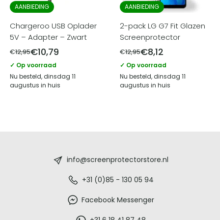
AANBIEDING
AANBIEDING
Chargeroo USB Oplader
2-pack LG G7 Fit Glazen
5V – Adapter – Zwart
Screenprotector
€
10,79
€
8,12
€
12,95
€
12,95
✓ Op voorraad
✓ Op voorraad
Nu besteld, dinsdag 11
Nu besteld, dinsdag 11
augustus in huis
augustus in huis
Screenprotectorstore.nl
-
info@screenprotectorstore.nl
De
+31 (0)85 - 130 05 94
beste
Facebook Messenger
+31 6 18 41 87 48