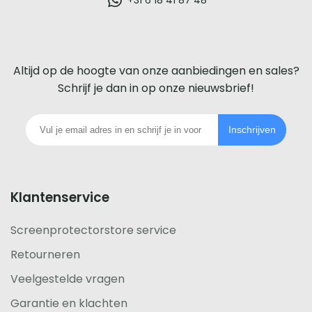
glazen
screenprotector
voor
Altijd op de hoogte van onze aanbiedingen en sales?
iedere
Schrijf je dan in op onze nieuwsbrief!
telefoon
Inschrijven
footer
Klantenservice
Screenprotectorstore service
Retourneren
Veelgestelde vragen
Garantie en klachten