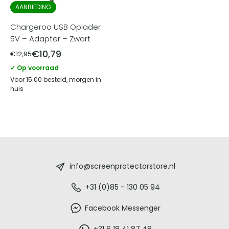
AANBIEDING
Chargeroo USB Oplader
5V – Adapter – Zwart
€
10,79
€
12,95
✓ Op voorraad
Voor 15:00 besteld, morgen in
huis
Screenprotectorstore.nl
-
info@screenprotectorstore.nl
De
+31 (0)85 - 130 05 94
beste
Facebook Messenger
+31 6 18 41 87 48