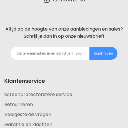
glazen
screenprotector
voor
Altijd op de hoogte van onze aanbiedingen en sales?
iedere
Schrijf je dan in op onze nieuwsbrief!
telefoon
Inschrijven
footer
Klantenservice
Screenprotectorstore service
Retourneren
Veelgestelde vragen
Garantie en klachten