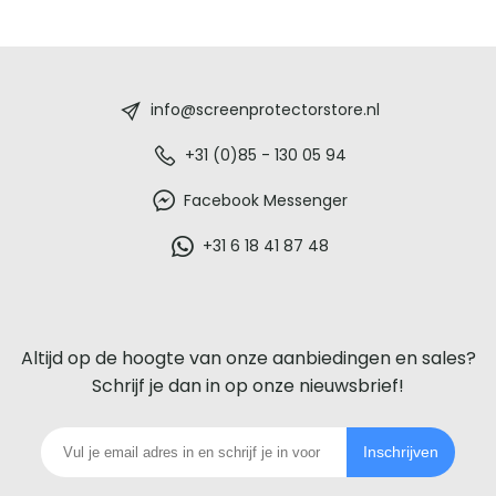
Screenprotectorstore.nl
-
info@screenprotectorstore.nl
De
+31 (0)85 - 130 05 94
beste
Facebook Messenger
glazen
+31 6 18 41 87 48
screenprotector
voor
Altijd op de hoogte van onze aanbiedingen en sales?
iedere
Schrijf je dan in op onze nieuwsbrief!
telefoon
Inschrijven
footer