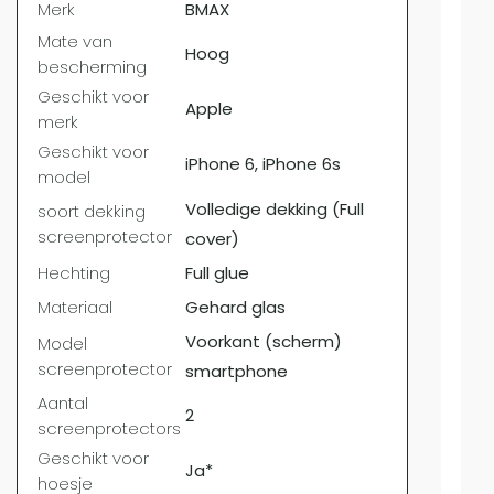
Merk
BMAX
Mat
Mate van
bes
Hoog
bescherming
Ges
Geschikt voor
mer
Apple
merk
Ges
Geschikt voor
mo
iPhone 6, iPhone 6s
model
soo
Volledige dekking (Full
soort dekking
scr
screenprotector
cover)
Hec
Hechting
Full glue
Mat
Materiaal
Gehard glas
Mod
Voorkant (scherm)
Model
scr
screenprotector
smartphone
Aan
Aantal
2
scr
screenprotectors
Ges
Geschikt voor
Ja*
hoe
hoesje