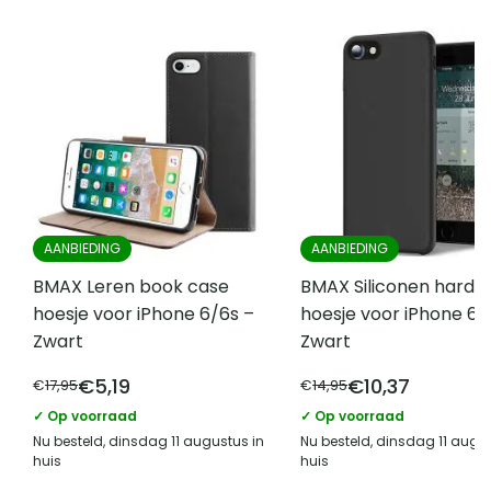
AANBIEDING
AANBIEDING
BMAX Leren book case
BMAX Siliconen hard 
hoesje voor iPhone 6/6s –
hoesje voor iPhone 6/
Zwart
Zwart
€
5,19
€
10,37
€
17,95
€
14,95
✓ Op voorraad
✓ Op voorraad
Nu besteld, dinsdag 11 augustus in
Nu besteld, dinsdag 11 augus
huis
huis