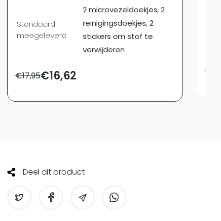
2 microvezeldoekjes, 2
Sta
reinigingsdoekjes, 2
Standaard
mee
meegeleverd
stickers om stof te
verwijderen
€
12
€
16,62
€
17,95
Deel dit product