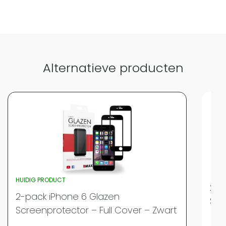
Alternatieve producten
HUIDIG PRODUCT
2-p
2-pack iPhone 6 Glazen
Scr
Screenprotector – Full Cover – Zwart
Mer