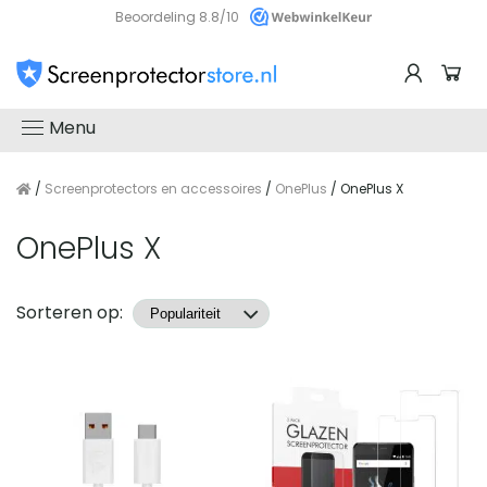
Beoordeling 8.8/10
Menu
/
Screenprotectors en accessoires
/
OnePlus
/ OnePlus X
OnePlus X
Producten
Sorteren op: