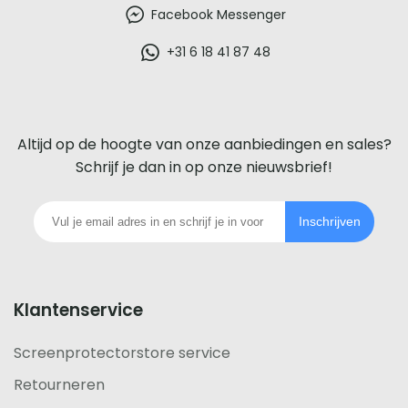
beste
Facebook Messenger
glazen
+31 6 18 41 87 48
screenprotector
voor
Altijd op de hoogte van onze aanbiedingen en sales?
iedere
Schrijf je dan in op onze nieuwsbrief!
telefoon
Inschrijven
footer
Klantenservice
Screenprotectorstore service
Retourneren