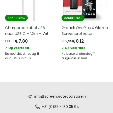
AANBIEDING
AANBIEDING
Chargeroo Kabel USB
2-pack OnePlus X Glazen
naar USB C – 1,2m – Wit
Screenprotector
€
7,80
€
8,12
€
9,95
€
12,95
✓ Op voorraad
✓ Op voorraad
Nu besteld, dinsdag 11
Nu besteld, dinsdag 11
augustus in huis
augustus in huis
Screenprotectorstore.nl
-
info@screenprotectorstore.nl
De
+31 (0)85 - 130 05 94