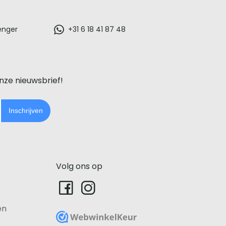
enger
+31 6 18 41 87 48
onze nieuwsbrief!
Inschrijven
Volg ons op
en
WebwinkelKeur