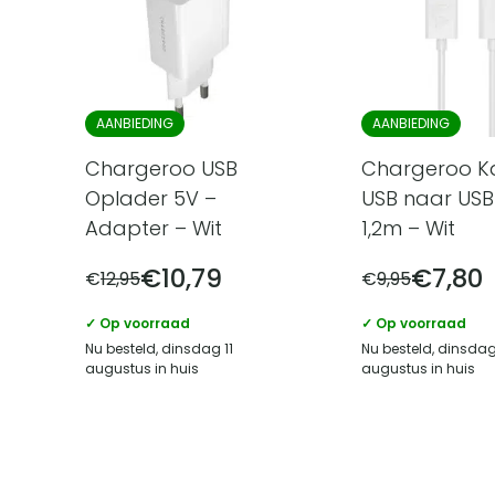
AANBIEDING
AANBIEDING
Chargeroo USB
Chargeroo K
Oplader 5V –
USB naar USB
Adapter – Wit
1,2m – Wit
€
10,79
€
7,80
€
12,95
€
9,95
✓ Op voorraad
✓ Op voorraad
Nu besteld, dinsdag 11
Nu besteld, dinsdag
augustus in huis
augustus in huis