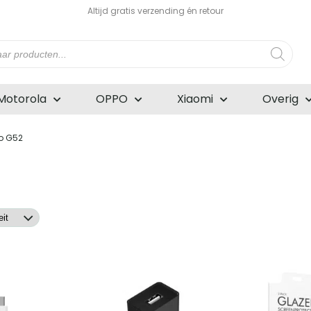
Altijd gratis verzending én retour
n
Motorola
OPPO
Xiaomi
Overig
o G52