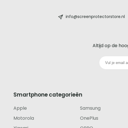
Screenprotectorstore.nl
-
info@screenprotectorstore.nl
De
beste
Altijd op de hoo
glazen
screenprotector
voor
iedere
Smartphone categorieën
telefoon
Apple
Samsung
footer
Motorola
OnePlus