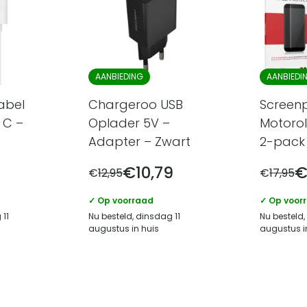
AANBIEDING
AANBIEDI
abel
Chargeroo USB
Screen
 C –
Oplader 5V –
Motoro
Adapter – Zwart
2-pack 
€
10,79
€
12,95
€
17,95
✓ Op voorraad
✓ Op voor
 11
Nu besteld, dinsdag 11
Nu besteld,
augustus in huis
augustus i