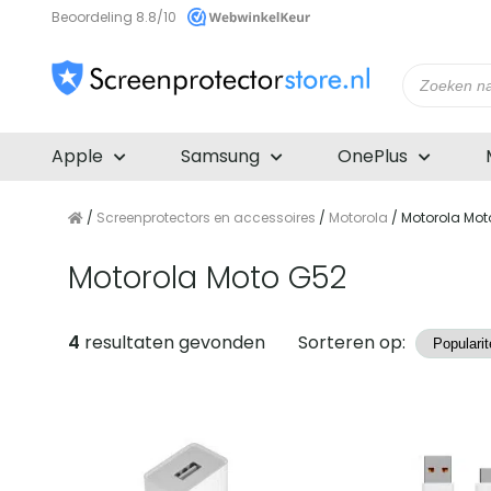
Beoordeling 8.8/10
Producte
zoeken
Apple
Samsung
OnePlus
/
Screenprotectors en accessoires
/
Motorola
/ Motorola Mot
Motorola Moto G52
Producten
4
resultaten gevonden
Sorteren op: