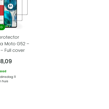
NG
protector
la Moto G52 –
– Full cover
€
8,09
raad
 dinsdag 11
n huis