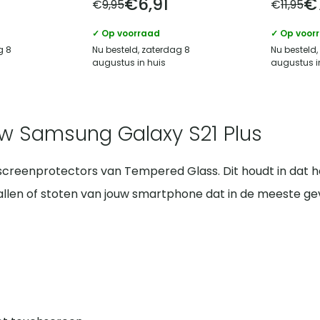
€
6,91
€
€
9,95
€
11,95
✓ Op voorraad
✓ Op voor
g 8
Nu besteld, zaterdag 8
Nu besteld,
augustus in huis
augustus i
uw Samsung Galaxy S21 Plus
screenprotectors van Tempered Glass. Dit houdt in dat 
en vallen of stoten van jouw smartphone dat in de meeste 