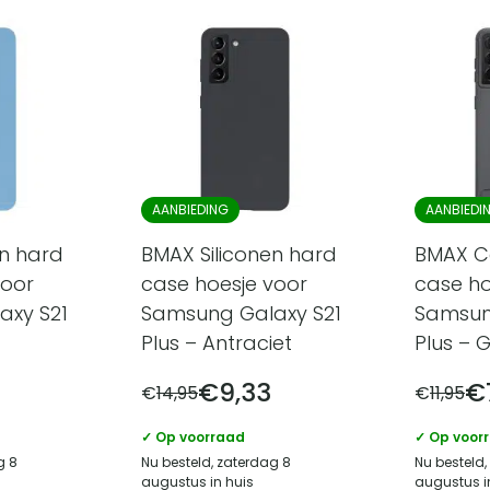
AANBIEDING
AANBIEDI
en hard
BMAX Siliconen hard
BMAX C
voor
case hoesje voor
case ho
axy S21
Samsung Galaxy S21
Samsun
Plus – Antraciet
Plus – Gr
€
9,33
€
€
14,95
€
11,95
✓ Op voorraad
✓ Op voor
g 8
Nu besteld, zaterdag 8
Nu besteld,
augustus in huis
augustus i