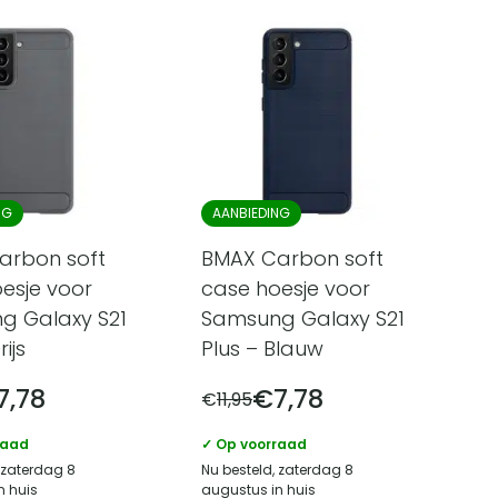
NG
AANBIEDING
arbon soft
BMAX Carbon soft
esje voor
case hoesje voor
g Galaxy S21
Samsung Galaxy S21
ijs
Plus – Blauw
7,78
€
7,78
€
11,95
raad
✓ Op voorraad
 zaterdag 8
Nu besteld, zaterdag 8
n huis
augustus in huis