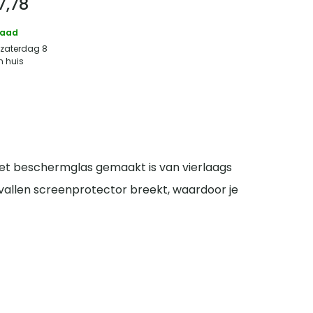
7,78
raad
 zaterdag 8
n huis
het beschermglas gemaakt is van vierlaags
gevallen screenprotector breekt, waardoor je