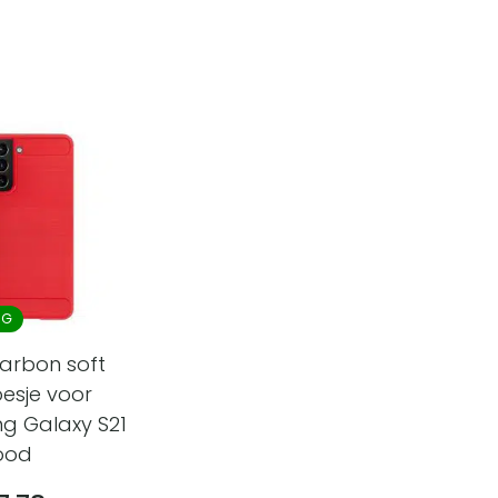
NG
arbon soft
esje voor
g Galaxy S21
ood