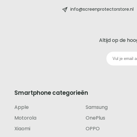
-
info@screenprotectorstore.nl
De
beste
Altijd op de hoo
glazen
screenprotector
voor
iedere
Smartphone categorieën
telefoon
Apple
Samsung
footer
Motorola
OnePlus
Xiaomi
OPPO