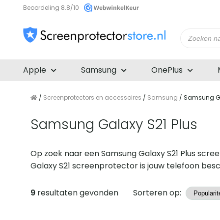
Beoordeling 8.8/10
Producte
zoeken
Apple
Samsung
OnePlus
/
Screenprotectors en accessoires
/
Samsung
/ Samsung Ga
Samsung Galaxy S21 Plus
Op zoek naar een Samsung Galaxy S21 Plus scree
Galaxy S21 screenprotector is jouw telefoon be
Producten
9
resultaten gevonden
Sorteren op: