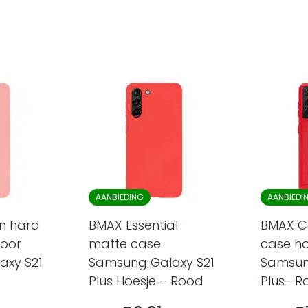
AANBIEDING
AANBIEDI
en hard
BMAX Essential
BMAX C
voor
matte case
case ho
axy S21
Samsung Galaxy S21
Samsun
Plus Hoesje – Rood
Plus- R