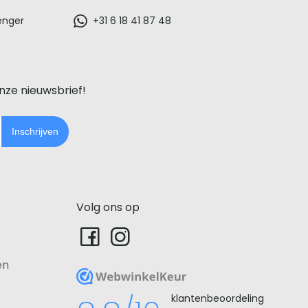
enger
+31 6 18 41 87 48
onze nieuwsbrief!
Inschrijven
Volg ons op
en
WebwinkelKeur
klantenbeoordeling