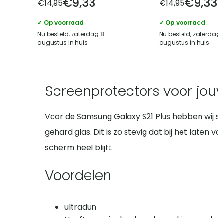
€
9,33
€
9,33
€
14,95
€
14,95
✓ Op voorraad
✓ Op voorraad
Nu besteld, zaterdag 8
Nu besteld, zaterda
augustus in huis
augustus in huis
Screenprotectors voor jo
Voor de Samsung Galaxy S21 Plus hebben wij 
gehard glas. Dit is zo stevig dat bij het lat
scherm heel blijft.
Voordelen
ultradun