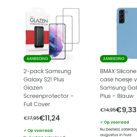
AANBIEDING
AANBIEDING
2-pack Samsung
BMAX Silicon
Galaxy S21 Plus
case hoesje 
Glazen
Samsung Gal
Screenprotector –
Plus – Blauw
Full Cover
€
9,33
€
14,95
€
11,24
€
17,95
✓ Op voorraad
Nu besteld, zaterda
✓ Op voorraad
augustus in huis