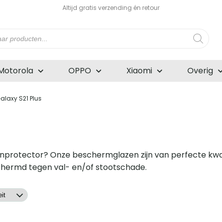
Altijd gratis verzending én retour
n
Motorola
OPPO
Xiaomi
Overig
laxy S21 Plus
nprotector? Onze beschermglazen zijn van perfecte kwal
schermd tegen val- en/of stootschade.