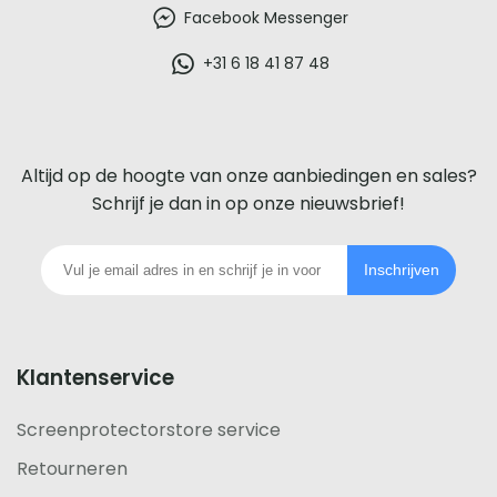
beste
Facebook Messenger
glazen
+31 6 18 41 87 48
screenprotector
voor
Altijd op de hoogte van onze aanbiedingen en sales?
iedere
Schrijf je dan in op onze nieuwsbrief!
telefoon
Inschrijven
footer
Klantenservice
Screenprotectorstore service
Retourneren