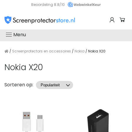
Beoordeling 8.8/10
Menu
/
Screenprotectors en accessoires
/
Nokia
/ Nokia X20
Nokia X20
Producten
Sorteren op: