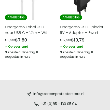
AANBIEDING
AANBIEDING
Chargeroo Kabel USB
Chargeroo USB Oplader
naar USB C – 1,2m – Wit
5V – Adapter – Zwart
€
7,80
€
10,79
€
9,95
€
12,95
✓ Op voorraad
✓ Op voorraad
Nu besteld, dinsdag 11
Nu besteld, dinsdag 11
augustus in huis
augustus in huis
Screenprotectorstore.nl
-
info@screenprotectorstore.nl
De
+31 (0)85 - 130 05 94