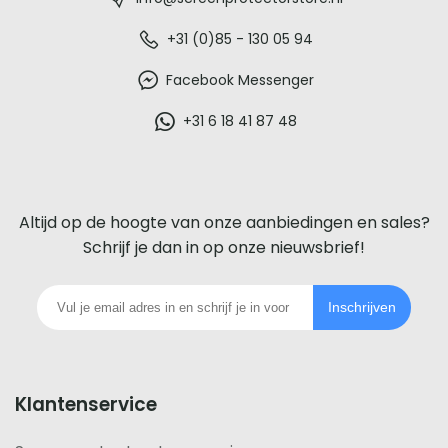
-
De
+31 (0)85 - 130 05 94
beste
Facebook Messenger
glazen
+31 6 18 41 87 48
screenprotector
voor
Altijd op de hoogte van onze aanbiedingen en sales?
iedere
Schrijf je dan in op onze nieuwsbrief!
telefoon
Inschrijven
footer
Klantenservice