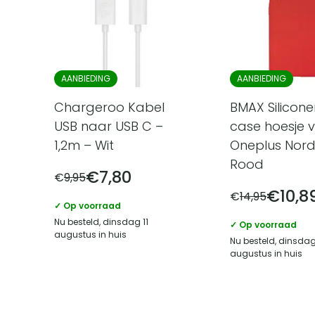
AANBIEDING
AANBIEDING
Chargeroo Kabel
BMAX Silicon
USB naar USB C –
case hoesje 
1,2m – Wit
Oneplus Nord
Rood
€
7,80
€
9,95
€
10,8
€
14,95
✓ Op voorraad
Nu besteld, dinsdag 11
✓ Op voorraad
augustus in huis
Nu besteld, dinsdag
augustus in huis