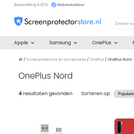
Beoordeling 8.8/10
Producte
zoeken
Apple
Samsung
OnePlus
/
Screenprotectors en accessoires
/
OnePlus
/ OnePlus Nord
OnePlus Nord
Producten
4
resultaten gevonden
Sorteren op: