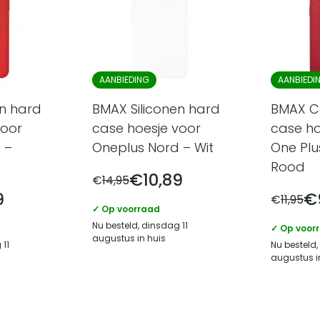
AANBIEDING
AANBIEDI
en hard
BMAX Siliconen hard
BMAX C
voor
case hoesje voor
case ho
 –
Oneplus Nord – Wit
One Plu
Rood
€
10,89
€
14,95
9
€
€
11,95
✓ Op voorraad
Nu besteld, dinsdag 11
✓ Op voor
augustus in huis
 11
Nu besteld,
augustus i