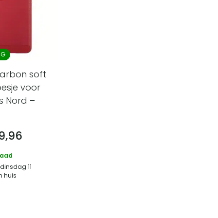
NG
arbon soft
esje voor
s Nord –
9,96
raad
 dinsdag 11
n huis