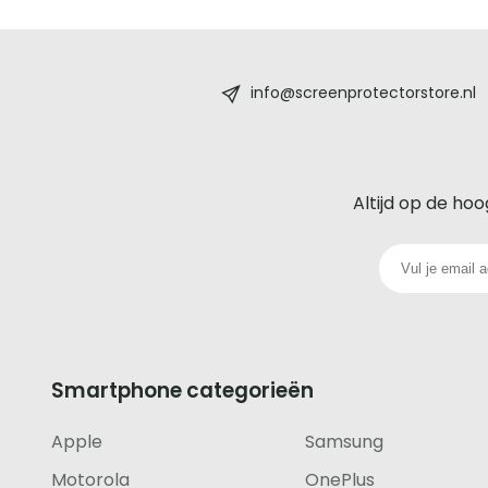
Screenprotectorstore.nl
-
info@screenprotectorstore.nl
De
beste
Altijd op de hoo
glazen
screenprotector
voor
iedere
Smartphone categorieën
telefoon
Apple
Samsung
footer
Motorola
OnePlus