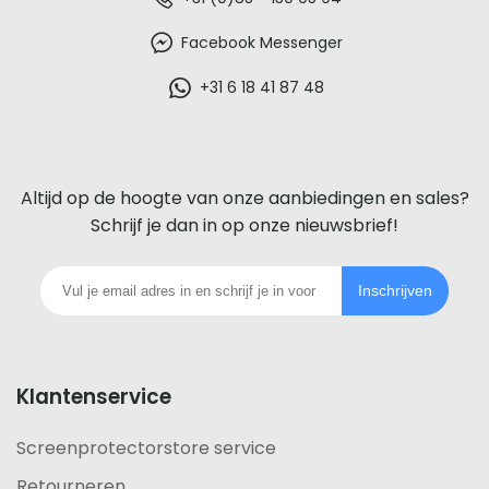
De
beste
Facebook Messenger
glazen
+31 6 18 41 87 48
screenprotector
voor
Altijd op de hoogte van onze aanbiedingen en sales?
iedere
Schrijf je dan in op onze nieuwsbrief!
telefoon
Inschrijven
footer
Klantenservice
Screenprotectorstore service
Retourneren