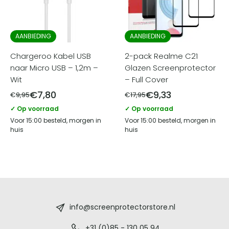
AANBIEDING
AANBIEDING
Chargeroo Kabel USB
2-pack Realme C21
naar Micro USB – 1,2m –
Glazen Screenprotector
Wit
– Full Cover
€
7,80
€
9,33
€
9,95
€
17,95
✓ Op voorraad
✓ Op voorraad
Voor 15:00 besteld, morgen in
Voor 15:00 besteld, morgen in
huis
huis
Screenprotectorstore.nl
-
info@screenprotectorstore.nl
+31 (0)85 - 130 05 94