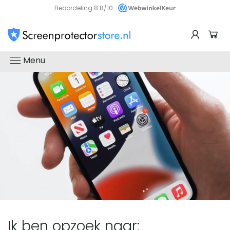
Beoordeling 8.8/10
Screenprotectorstore
Menu
-
De
beste
glazen
screenprotector
Ik ben opzoek naar: