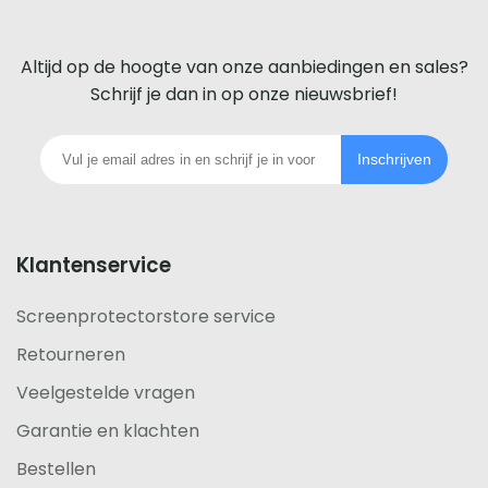
screenprotector
Inmiddels heeft ScreenprotectorStore ook
voor
Altijd op de hoogte van onze aanbiedingen en sales?
screenprotectors voor de
iPhone 14
,
iPhone 14 Pro
,
iedere
Schrijf je dan in op onze nieuwsbrief!
iPhone 14 Pro Max
, en de
iPhone 14 Plus
.
telefoon
Inschrijven
Mocht je vragen hebben over onze beschermglazen
footer
of kun je niet de juiste vinden voor jouw telefoon?
Neem dan even
contact
met ons op!
Klantenservice
Screenprotectorstore service
Retourneren
Veelgestelde vragen
Garantie en klachten
Bestellen