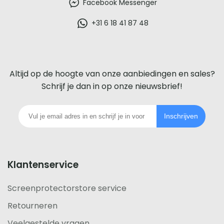
beste
Facebook Messenger
glazen
+31 6 18 41 87 48
screenprotector
voor
Altijd op de hoogte van onze aanbiedingen en sales?
iedere
Schrijf je dan in op onze nieuwsbrief!
telefoon
Inschrijven
footer
Klantenservice
Screenprotectorstore service
Retourneren
Veelgestelde vragen