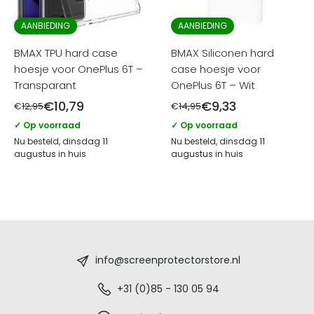
AANBIEDING
AANBIEDING
BMAX TPU hard case
BMAX Siliconen hard
hoesje voor OnePlus 6T –
case hoesje voor
Transparant
OnePlus 6T – Wit
€
10,79
€
9,33
€
12,95
€
14,95
✓ Op voorraad
✓ Op voorraad
Nu besteld, dinsdag 11
Nu besteld, dinsdag 11
augustus in huis
augustus in huis
Screenprotectorstore.nl
-
info@screenprotectorstore.nl
De
+31 (0)85 - 130 05 94