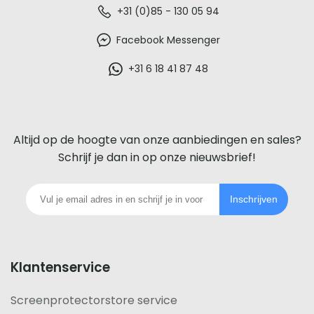
De
+31 (0)85 - 130 05 94
beste
Facebook Messenger
glazen
+31 6 18 41 87 48
screenprotector
voor
Altijd op de hoogte van onze aanbiedingen en sales?
iedere
Schrijf je dan in op onze nieuwsbrief!
telefoon
Inschrijven
footer
Klantenservice
Screenprotectorstore service