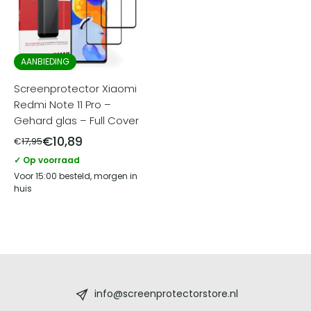
AANBIEDING
Screenprotector Xiaomi
Redmi Note 11 Pro –
Gehard glas – Full Cover
€
10,89
€
17,95
✓ Op voorraad
Voor 15:00 besteld, morgen in
huis
Screenprotectorstore.nl
-
info@screenprotectorstore.nl