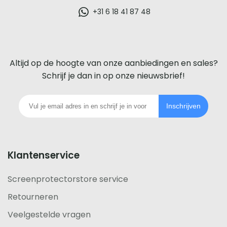
glazen
+31 6 18 41 87 48
screenprotector
voor
Altijd op de hoogte van onze aanbiedingen en sales?
iedere
Schrijf je dan in op onze nieuwsbrief!
telefoon
Inschrijven
footer
Klantenservice
Screenprotectorstore service
Retourneren
Veelgestelde vragen