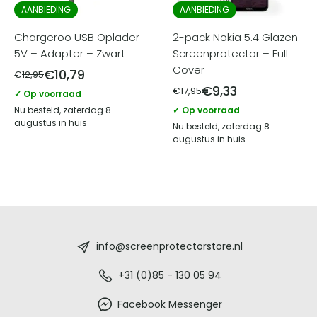
AANBIEDING
AANBIEDING
Chargeroo USB Oplader
2-pack Nokia 5.4 Glazen
5V – Adapter – Zwart
Screenprotector – Full
Cover
€
10,79
€
12,95
€
9,33
€
17,95
✓ Op voorraad
Nu besteld, zaterdag 8
✓ Op voorraad
augustus in huis
Nu besteld, zaterdag 8
augustus in huis
Screenprotectorstore.nl
-
info@screenprotectorstore.nl
De
+31 (0)85 - 130 05 94
beste
Facebook Messenger