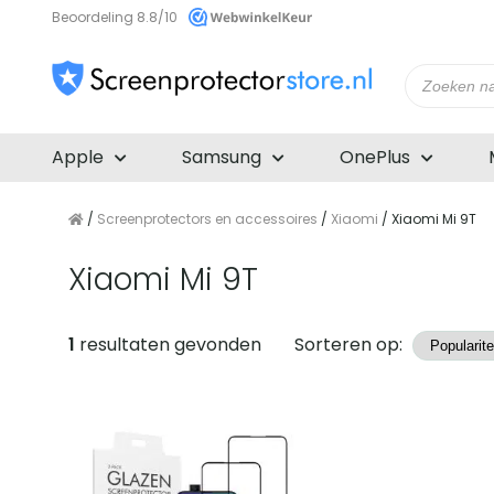
Beoordeling 8.8/10
Producte
zoeken
Apple
Samsung
OnePlus
/
Screenprotectors en accessoires
/
Xiaomi
/ Xiaomi Mi 9T
Xiaomi Mi 9T
Producten
1
resultaten gevonden
Sorteren op: