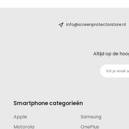
Screenprotectorstore.nl
-
info@screenprotectorstore.nl
De
beste
Altijd op de hoo
glazen
screenprotector
voor
iedere
Smartphone categorieën
telefoon
Apple
Samsung
footer
Motorola
OnePlus