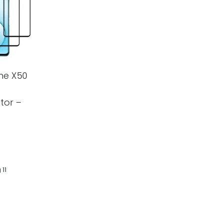
me X50
tor –
 11