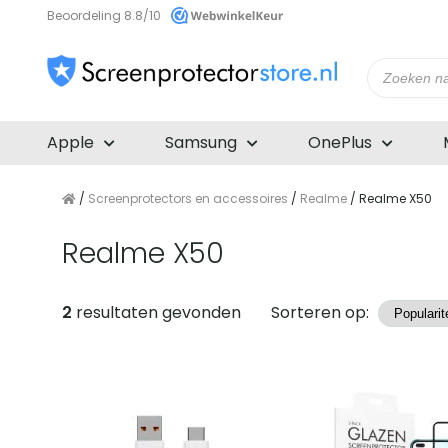
Beoordeling 8.8/10
Producte
zoeken
Apple
Samsung
OnePlus
/
Screenprotectors en accessoires
/
Realme
/ Realme X50
Realme X50
Producten
2
resultaten gevonden
Sorteren op: