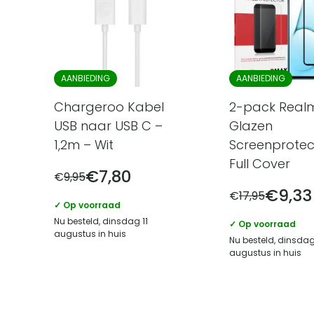
AANBIEDING
AANBIEDING
Chargeroo Kabel
2-pack Real
USB naar USB C –
Glazen
1,2m – Wit
Screenprotec
Full Cover
€
7,80
€
9,95
€
9,33
€
17,95
✓ Op voorraad
Nu besteld, dinsdag 11
✓ Op voorraad
augustus in huis
Nu besteld, dinsdag
augustus in huis