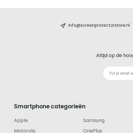
Screenprotectorstore.nl
-
info@screenprotectorstore.nl
De
beste
Altijd op de hoo
glazen
screenprotector
voor
iedere
Smartphone categorieën
telefoon
Apple
Samsung
footer
Motorola
OnePlus