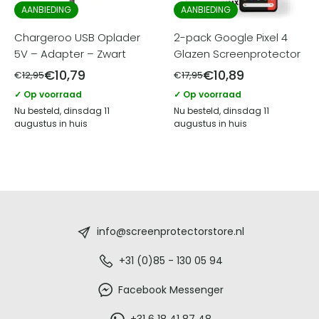
AANBIEDING
AANBIEDING
Chargeroo USB Oplader
2-pack Google Pixel 4
5V – Adapter – Zwart
Glazen Screenprotector
€
10,79
€
10,89
€
12,95
€
17,95
✓ Op voorraad
✓ Op voorraad
Nu besteld, dinsdag 11
Nu besteld, dinsdag 11
augustus in huis
augustus in huis
Screenprotectorstore.nl
-
info@screenprotectorstore.nl
De
+31 (0)85 - 130 05 94
beste
Facebook Messenger
+31 6 18 41 87 48