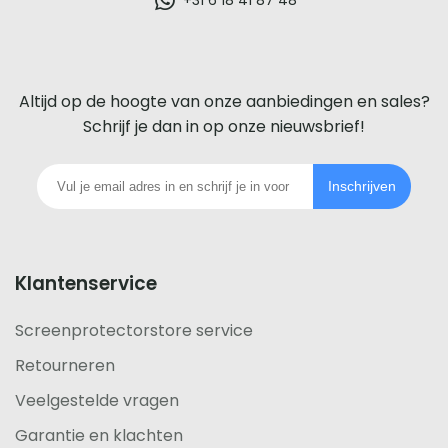
glazen
screenprotector
voor
Altijd op de hoogte van onze aanbiedingen en sales?
iedere
Schrijf je dan in op onze nieuwsbrief!
telefoon
Inschrijven
footer
Klantenservice
Screenprotectorstore service
Retourneren
Veelgestelde vragen
Garantie en klachten