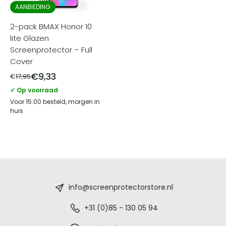
AANBIEDING
2-pack BMAX Honor 10
lite Glazen
Screenprotector – Full
Cover
€
9,33
€
17,95
✓ Op voorraad
Voor 15:00 besteld, morgen in
huis
Screenprotectorstore.nl
-
info@screenprotectorstore.nl
De
+31 (0)85 - 130 05 94