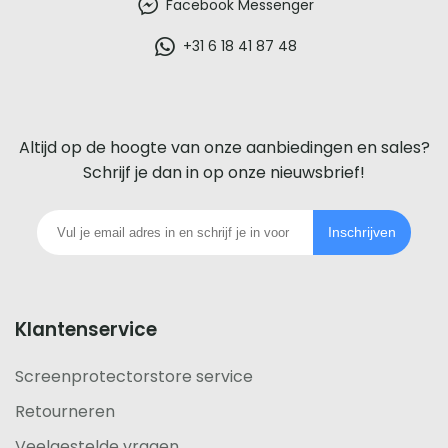
beste
Facebook Messenger
glazen
+31 6 18 41 87 48
screenprotector
voor
Altijd op de hoogte van onze aanbiedingen en sales?
iedere
Schrijf je dan in op onze nieuwsbrief!
telefoon
Inschrijven
footer
Klantenservice
Screenprotectorstore service
Retourneren
Veelgestelde vragen