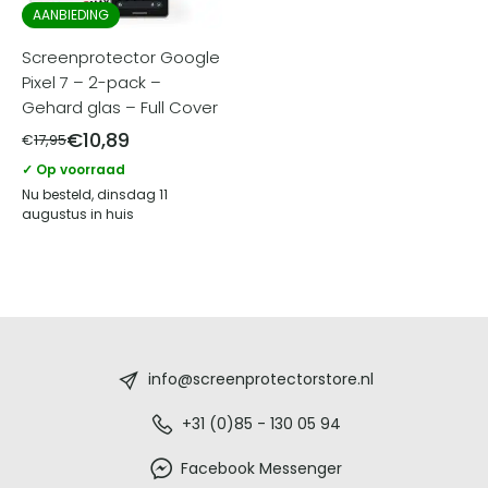
AANBIEDING
Screenprotector Google
Pixel 7 – 2-pack –
Gehard glas – Full Cover
€
10,89
€
17,95
✓ Op voorraad
Nu besteld, dinsdag 11
augustus in huis
Screenprotectorstore.nl
-
info@screenprotectorstore.nl
De
+31 (0)85 - 130 05 94
beste
Facebook Messenger