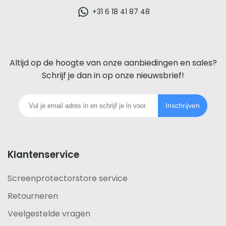
glazen
+31 6 18 41 87 48
screenprotector
voor
Altijd op de hoogte van onze aanbiedingen en sales?
iedere
Schrijf je dan in op onze nieuwsbrief!
telefoon
Inschrijven
footer
Klantenservice
Screenprotectorstore service
Retourneren
Veelgestelde vragen