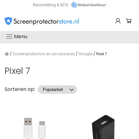
Beoordeling 8.8/10
Menu
/
Screenprotectors en accessoires
/
Google
/ Pixel 7
Pixel 7
Producten
Sorteren op: