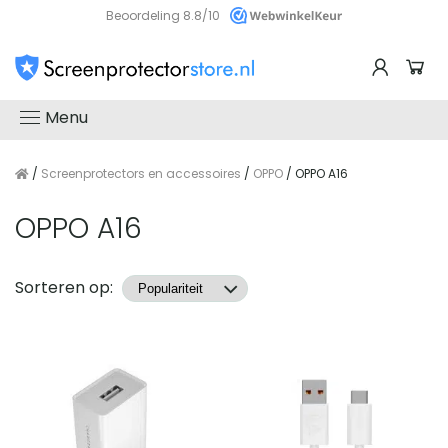
Beoordeling 8.8/10
Menu
/
Screenprotectors en accessoires
/
OPPO
/ OPPO A16
OPPO A16
Producten
Sorteren op: