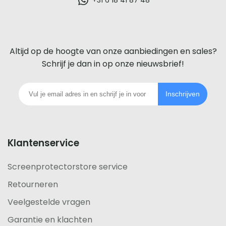
glazen
screenprotector
voor
Altijd op de hoogte van onze aanbiedingen en sales?
iedere
Schrijf je dan in op onze nieuwsbrief!
telefoon
Inschrijven
footer
Klantenservice
Screenprotectorstore service
Retourneren
Veelgestelde vragen
Garantie en klachten