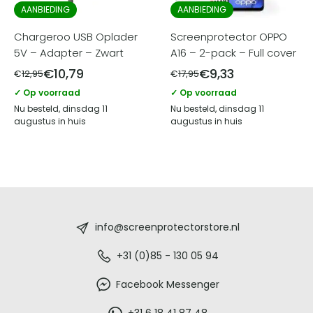
AANBIEDING
AANBIEDING
Chargeroo USB Oplader
Screenprotector OPPO
5V – Adapter – Zwart
A16 – 2-pack – Full cover
€
10,79
€
9,33
€
12,95
€
17,95
✓ Op voorraad
✓ Op voorraad
Nu besteld, dinsdag 11
Nu besteld, dinsdag 11
augustus in huis
augustus in huis
Screenprotectorstore.nl
-
info@screenprotectorstore.nl
De
+31 (0)85 - 130 05 94
beste
Facebook Messenger
+31 6 18 41 87 48